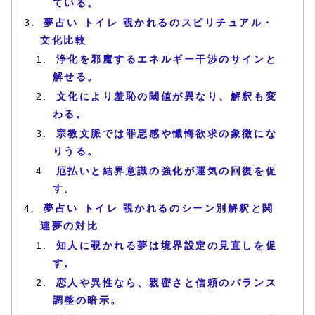
ている。
夢占い トイレ 覗かれるのスピリチュアル・
文化比較
浄化を邪魔するエネルギー干渉のサインと
解せる。
文化により羞恥の閾値が異なり、解釈も変
わる。
宗教文脈では罪悪感や懺悔欲求の象徴にな
りうる。
厄払いと結界意識の強化が運気の回復を促
す。
夢占い トイレ 覗かれるのシーン別解釈と関
連夢の対比
知人に覗かれる夢は境界設定の見直しを促
す。
恋人や異性なら、親密さと信頼のバランス
調整の暗示。