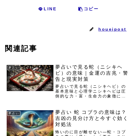
LINE
コピー
houeipost
関連記事
夢占いで見る蛇（ニシキヘ
夢占い
ビ）の意味｜金運の吉兆・警
告と現実対策
夢占いで見る蛇（ニシキヘビ）の
基本意味と心理学ニシキヘビは圧
倒的な力・富・生命力の象徴にな
りやすいニシキヘビは大型で稀
少。夢では力・富・生命力が凝縮
された象徴として現れやすい存在
夢占い 蛇 コブラの意味は？
夢占い
です。 金運・影響力の伸長 体力
吉凶の見分け方と今すぐ効く
回復や創造力の高まり 大きさ=...
対処法
怖いのに目が離せない—蛇・コブ