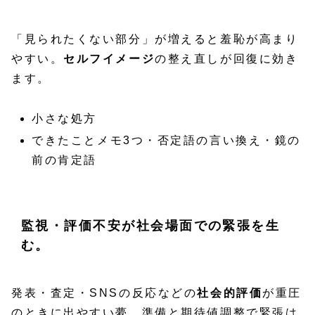
「見られたくない部分」が増えると羞恥が高まり
やすい。
セルフイメージ
の整え直しが回復に効き
ます。
小さな処方
できたことメモ3つ・否定語の言い換え・鏡の
前の肯定語
監視・評価不安が社会場面での緊張を生
む。
発表・査定・SNSの反応などの
社会的評価
が重圧
のときに出やすい夢。準備と期待値調整で緊張は