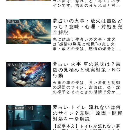
ラの夢は「恐れ」と「再生」のサ
インです。吉凶の分かれ目と対処
法を整理し、今日から使える行動
に落とし込みます。怖かった朝
も、意味がわかれば力に変わりま
夢占いの火事・放火は吉凶ど
夢占い
す。夢占い 蛇 コブラの基本意味
っち？意味・心理・対処を完
と象徴：恐れと再生の両義性蛇
全解説
は...
先に結論：夢占いの火事・放火
は“感情の爆発と転機”の兆し火
事・放火の夢は、感情の爆発と転
機のサイン。意味と吉凶の見分
け、心理背景、今日からできる対
処までを簡潔にまとめます。目覚
夢占い 火事 車の意味は？吉
夢占い
めたときの怖さやざわつきは自然
凶の見極めと現実対策・NG
な反応。意味を知れば、その怖さ
行動
を行...
火事の車の夢は、強い変化と制御
の課題のサイン。吉凶は、炎・煙
の様子とそのときの感情で分かれ
ます。意味と対策を整理し、今日
から不安を行動に変えましょう。
夢占い：火事と車の基本的な意味
夢占い トイレ 流れないは何
トイレの夢占い
とメッセージ火事は情熱・破壊・
のサイン？意味・原因・開運
浄化の象徴で、強い変化のエネ
対処を一挙解説
ル...
【記事本文】トイレが流れない夢