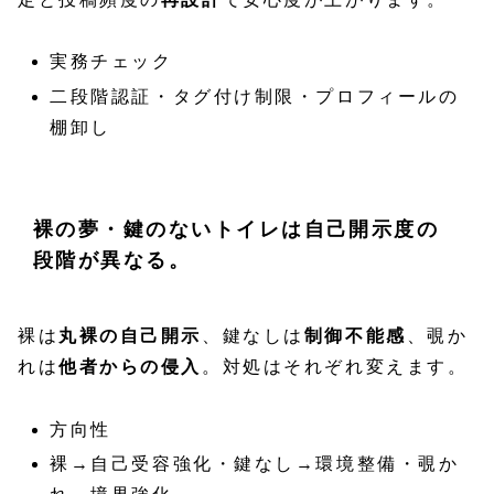
実務チェック
二段階認証・タグ付け制限・プロフィールの
棚卸し
裸の夢・鍵のないトイレは自己開示度の
段階が異なる。
裸は
丸裸の自己開示
、鍵なしは
制御不能感
、覗か
れは
他者からの侵入
。対処はそれぞれ変えます。
方向性
裸→自己受容強化・鍵なし→環境整備・覗か