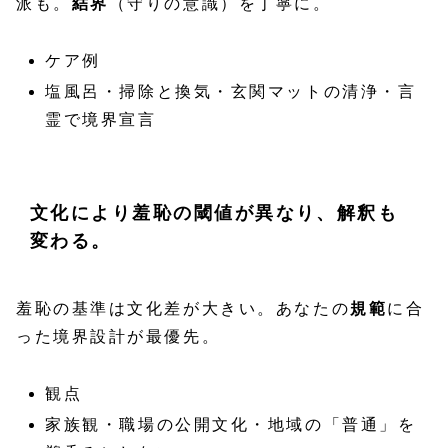
派も。
結界
（守りの意識）を丁寧に。
ケア例
塩風呂・掃除と換気・玄関マットの清浄・言
霊で境界宣言
文化により羞恥の閾値が異なり、解釈も
変わる。
羞恥の基準は文化差が大きい。あなたの
規範
に合
った境界設計が最優先。
観点
家族観・職場の公開文化・地域の「普通」を