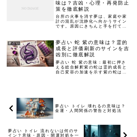
解説します。夢占いでみる学校の
味は？吉凶・心理・再発防止
意味：成長・評価・集団のルー
策を徹底解説
ル...
台所の火事を消す夢は、家庭や家
計の混乱が沈静化へ向かうサイン
です。原因にきちんと手を打てば
再燃は防げます。夢に隠れた心理
と、今日からできる具体策をやさ
しく解説します。夢占いで「台所
夢占い 蛇 紫の意味は？霊的
夢占い
の火事を消す」意味と結論家庭や
成長と評価刷新のサインを吉
生活基盤の火急課題が沈静化に
凶別に徹底解説
向...
夢占い 蛇 紫の意味：最初に押さ
える総合解釈紫の蛇は霊的成長と
自己変容の加速を示す紫の蛇は、
霊的成長と自己変容の加速サイ
ン。停滞が解け、価値観が一段深
まる時期です。内なる声に耳を澄
ませて。怖さを感じたなら、それ
は成長痛。恐れを観察し、行動
を...
夢占い トイレ 壊れるの意味は？
金運・人間関係の警告と対処法
夢占い トイレ 流れないは何のサ
イン？意味・原因・開運対処を一