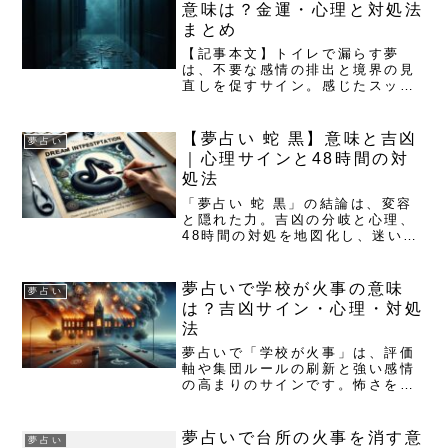
釈：象徴は「愛情×自立×継承」家
意味は？金運・心理と対処法
族愛と自立のバランスを整え...
まとめ
【記事本文】トイレで漏らす夢
は、不要な感情の排出と境界の見
直しを促すサイン。感じたスッキ
リ感、汚れの度合い、周囲の反応
で吉凶が分かれます。今日から整
えるヒントもお届けします。夢占
【夢占い 蛇 黒】意味と吉凶
夢占い
い トイレで漏らす夢の結論：意味
｜心理サインと48時間の対
と吉凶の要点基本解釈：不要な
処法
感...
「夢占い 蛇 黒」の結論は、変容
と隠れた力。吉凶の分岐と心理、
48時間の対処を地図化し、迷いを
行動に変える実践ガイドです。怖
さを否定せず、現実の整え方まで
寄り添ってお届けします。黒い蛇
夢占いで学校が火事の意味
夢占い
の夢占い：意味は「変容」と「隠
は？吉凶サイン・心理・対処
れた力」の両面黒い蛇は強い...
法
夢占いで「学校が火事」は、評価
軸や集団ルールの刷新と強い感情
の高まりのサインです。怖さを感
じても、実は好転の予兆であるこ
とも。意味の整理と具体的な対処
を、寄り添いながらわかりやすく
夢占いで台所の火事を消す意
夢占い