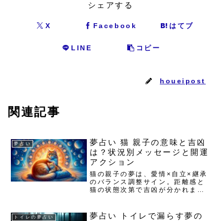
シェアする
X
Facebook
はてブ
LINE
コピー
houeipost
関連記事
夢占い 猫 親子の意味と吉凶
夢占い
は？状況別メッセージと開運
アクション
猫の親子の夢は、愛情×自立×継承
のバランス調整サイン。距離感と
猫の状態次第で吉凶が分かれま
す。関係改善・金運・健康のヒン
トと、すぐ試せる行動策をお届け
します。夢占い 猫 親子の基本解
夢占い トイレで漏らす夢の
トイレの夢占い