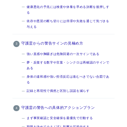
健康悪化の予兆には検査や休養を早める決断を後押しす
る
依存や悪習の断ち切りには停滞や失敗を通じて気づきを
与える
守護霊からの警告サインの見極め方
強い直感や胸騒ぎは危険回避の一次サインである
夢・反復する数字や言葉・シンクロは再確認のサインで
ある
身体の違和感や強い拒否反応は進むべきでない合図であ
る
記録と再現性で偶然と区別し誤認を減らす
守護霊の警告への具体的アクションプラン
まず事実確認と安全確保を最優先で行動する
期限を決めて小さく試し影響を可視化する