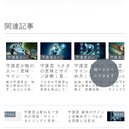
関連記事
守護霊占い
守護霊占い
守護霊占い
守護霊占
守護霊が狐の
守護霊 うさぎ
守護霊 最強の
守護霊 
横スクロー
人へ：意味・
の意味とサイ
サインと見極
完全ガイ
サイン・つな
ン診断｜直感
め方｜つなが
サインの
ルできます
がり方・金運
と行動力を伸
る習慣と注意
け方とつ
狐の守護霊は、知
うさぎの守護霊は
結論：最強の守護
龍神が守護
アップ実践法
恵と変化の守り
ばすつながり
軽やかな行動力と
点
霊は直感と行動を
る3分習
うかは、反
手。あなたが迎え
直感を伸ばしてく
整え、危機回避と
サインで見
方【完全ガイ
る転機を安全に渡
れます。サインの
成長を両立させま
れます。毎
ド】
らせ、言葉と商い
見分け方と安全な
す。強い守護霊の
と呼吸の3
の運を伸ばしま
つながり方、日常
特徴・サイン・つ
で波長を合
す。ここでは、そ
での活かし方を具
ながり方を実践的
願いは一点
の意味・サイン・
体的に整理。今日
に解説します。最
に。今日か
つながり方・活か
守護霊は変わる？交
から無理なく実践
守護霊 最強のサイン
強の守護霊とは何
る手順を、
し方を具体的に解
できます。守護霊
か：定義と役割守
やすく解説
代の理由・サイン・
と見極め方｜つなが
説します。迷いや
うさぎとは？基本
護霊は生涯を通じ
す。守護霊
タイミングと安全な
る習慣と注意点
不安を抱えたとき
概念と役割をやさ
て人格や直感を導
の龍神とは
確認法
ほど、心強い伴走
しく整理守護霊
く伴走者である守
性と文化背