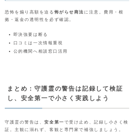
恐怖を煽り高額を迫る
怖がらせ商法
に注意。費用・根
拠・返金の透明性を必ず確認。
即決強要は断る
口コミは一次情報重視
公的機関へ相談窓口活用
まとめ：守護霊の警告は記録して検証
し、安全第一で小さく実践しよう
守護霊の警告は、
安全第一
で受け止め、記録し小さく検
証。主観に溺れず、客観と専門家で補強しましょう。