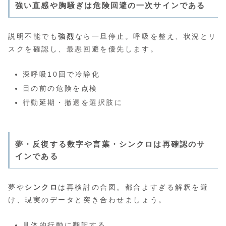
強い直感や胸騒ぎは危険回避の一次サインである
説明不能でも
強烈
なら一旦停止。呼吸を整え、状況とリ
スクを確認し、最悪回避を優先します。
深呼吸10回で冷静化
目の前の危険を点検
行動延期・撤退を選択肢に
夢・反復する数字や言葉・シンクロは再確認のサ
インである
夢や
シンクロ
は再検討の合図。都合よすぎる解釈を避
け、現実のデータと突き合わせましょう。
具体的行動に翻訳する