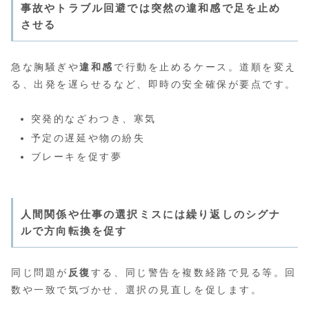
事故やトラブル回避では突然の違和感で足を止め
させる
急な胸騒ぎや
違和感
で行動を止めるケース。道順を変え
る、出発を遅らせるなど、即時の安全確保が要点です。
突発的なざわつき、寒気
予定の遅延や物の紛失
ブレーキを促す夢
人間関係や仕事の選択ミスには繰り返しのシグナ
ルで方向転換を促す
同じ問題が
反復
する、同じ警告を複数経路で見る等。回
数や一致で気づかせ、選択の見直しを促します。