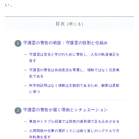
い。
目次
守護霊の警告の前提：守護霊の役割と仕組み
守護霊は安全と学びのために警告し、人生の軌道修正を
促す
守護霊の警告は自由意志を尊重し、強制ではなく注意喚
起である
科学的証明はなく体験は主観的であるため、解釈は柔軟
に保つ
守護霊の警告が届く理由とシチュエーション
事故やトラブル回避では突然の違和感で足を止めさせる
人間関係や仕事の選択ミスには繰り返しのシグナルで方
向転換を促す