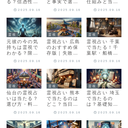
る？信憑性・
と事実で選ぶ
仕組みと当た
限界・賢い使
最適な使い分
る情報・限
2025.09.16
2025.09.16
2025.09.16
い方
け【保存版】
界・見極め方
霊視
霊視
霊視
元彼の今の気
霊視占い 広島
霊視占い 千葉
持ちは霊視で
のおすすめ保
で当たる！千
わかる？限界
存版｜失敗し
葉駅・船橋・
と賢い活かし
ない選び方・
柏・成田の名
2025.09.16
2025.09.16
2025.09.16
方をプロ解説
料金相場・口
手と予約術
コミ体験談
霊視
霊視
霊視
仙台の霊視占
霊視占い 熊本
霊視占い 埼玉
いは当たる？
で当たるのは
で当たるの
選び方・料金
どこ？当日予
は？基礎知
相場・予約の
約OK・口コミ
識・選び方・
2025.09.16
2025.09.16
2025.09.16
コツ完全ガイ
徹底ガイド
口コミ傾向・
ド
予約術