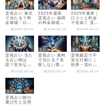
霊視
霊視
霊視
霊視占い 東京
2025年最新
2025年最新｜
で当たる？料
霊視占い 福岡
口コミと料金
金相場・口コ
の料金相場と
で見抜く 霊視
ミ・失敗しな
当たる選び
占い 大阪で当
2025.09.16
2025.09.16
2025.09.16
い選び方と予
方・おすすめ
たる先生の選
約術
5選
び方
霊視
霊視
霊視
霊視占い 当た
霊視占い 無料
霊視鑑定で不
る占い師は
で当たる？失
安を行動に｜
誰？安全な見
敗しない選び
効果・流れ・
分け方と成功
方・質問術・
選び方・注意
2025.09.16
2025.09.16
2025.09.16
のコツ
安全対策
点を徹底解説
霊視
霊視占い師の
選び方と活用