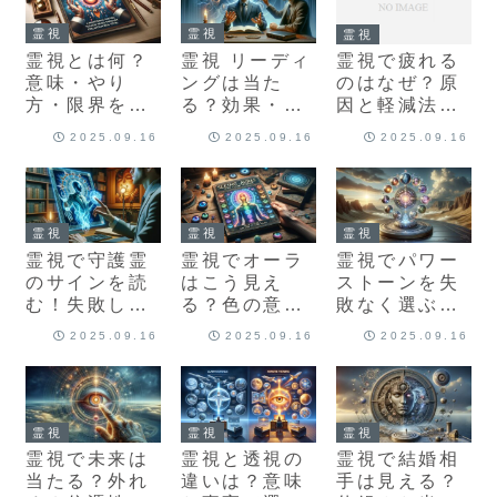
霊視
霊視
霊視
霊視とは何？
霊視 リーディ
霊視で疲れる
意味・やり
ングは当た
のはなぜ？原
方・限界をプ
る？効果・検
因と軽減法・
ロ占い師が徹
証法・失敗し
セルフケア完
2025.09.16
2025.09.16
2025.09.16
底解説【実例
ない選び方を
全ガイド
付き】
プロが解説
霊視
霊視
霊視
霊視で守護霊
霊視でオーラ
霊視でパワー
のサインを読
はこう見え
ストーンを失
む！失敗しな
る？色の意
敗なく選ぶ完
い鑑定法と活
味・見方・鍛
全ガイド｜効
2025.09.16
2025.09.16
2025.09.16
かし方
え方の完全ガ
果・相性・浄
イド
化
霊視
霊視
霊視
霊視で未来は
霊視と透視の
霊視で結婚相
当たる？外れ
違いは？意味
手は見える？