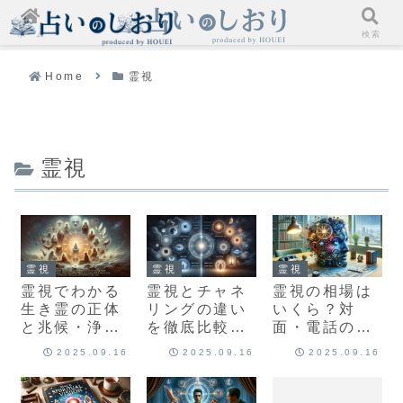
ホーム
検索
Home
霊視
霊視
霊視
霊視
霊視
霊視でわかる
霊視とチャネ
霊視の相場は
生き霊の正体
リングの違い
いくら？対
と兆候・浄
を徹底比較｜
面・電話の料
化・相談先
効果・向き不
金目安と損し
2025.09.16
2025.09.16
2025.09.16
【徹底ガイ
向き・迷わな
ない選び方
ド】
い選び方