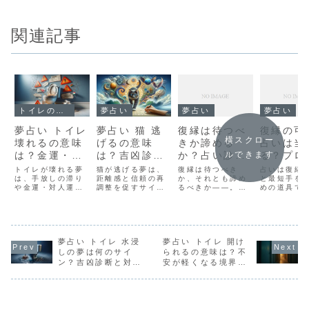
関連記事
トイレの夢占い
夢占い
夢占い
夢占い
夢占い トイレ
夢占い 猫 逃
復縁は待つべ
復縁の可
横スクロー
壊れるの意味
げるの意味
きか諦める
占いは当
は？金運・人
は？吉凶診断
か？占い診断
る？プロ
ルできます
間関係の警告
と心理・対処
で今決断、2
伝・7日
トイレが壊れる夢
猫が逃げる夢は、
復縁は待つべき
占いは復縁
と対処法
は、手放しの滞り
法・開運術
距離感と信頼の再
週間で検証
か、それとも諦め
す成功サ
と最短手を
や金運・対人運の
調整を促すサイ
るべきか——。占
めの道具で
と最短行
詰まりを知らせる
ン。追うか、そっ
いと現実の基準を
い占術に準
サイン。原因別の
と手放すか——そ
掛け合わせ、今す
行プランを
読み解き方と、今
の選び方が運気を
ぐ判断し、2週間
わせれば、
日からできる改善
分けます。ここで
の行動計画に落と
日で兆しは
策を、短く具体的
は意味の見極め方
し込む方法を解説
きます。焦
にお伝えします。
夢占い トイレ 水浸
と実践策を、やさ
夢占い トイレ 開け
します。迷いを減
安があると
夢占い｜トイレが
しく整理しまし
らし、心と時間の
そ、今日打
しの夢は何のサイ
られるの意味は？不
壊れる夢の意味と
た。夢占い 猫 逃
損失を最小限に。
手を明確に
ン？吉凶診断と対処
安が軽くなる境界線
象徴：結論 浄化や
げるの基本意味と
復縁の可能性を占
みましょう
法
と浄化の整え方
手放しのプロセス
全体傾向信頼・独
う：タロット・占
の可能性占
が滞り、限界サイ
立心・直感との距
星術で「待つべき/
い占術は？
ンが点灯して...
離感がテーマにな
諦める」を見極
きる4つの
り...
め...
タ...