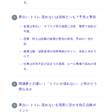
る。
夢占い トイレ 流れないは吉凶どっち？予兆と警告
金運は未払い・サブスク等の放置に注意、整理で反転が
可能。
恋愛・対人は誤解の放置が悪化の前兆、早めの一言が
吉。
健康は腸・泌尿器系や自律神経のサイン、休息と水分で
ケア。
仕事は共有不足が詰まりの原因、ルール整備で流れが戻
る。
関連夢との違い｜「トイレが流れない」と何がどう
異なるか
夢占い トイレ 流れないを現実に活かす自己点検ポ
イント