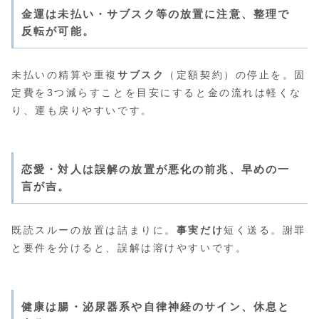
金運は未払い・サブスク等の放置に注意、整理で
反転が可能。
未払いの精算や重複
サブスク
（定額契約）の停止を。固
定費を3つ減らすことを目安にすると金の流れは軽くな
り、運も戻りやすいです。
恋愛・対人は誤解の放置が悪化の前兆、早めの一
言が吉。
既読スルーの放置は詰まりに。
事実だけ
短く送る。謝罪
と要件を分けると、誤解は溶けやすいです。
健康は腸・泌尿器系や自律神経のサイン、休息と