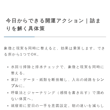
今日からできる開運アクション｜詰ま
りを解く具体策
象徴と現実を同時に整えると、効果は乗算します。でき
る所から1つでOK。
水回り掃除と排水チェックで、象徴と現実を同時に
整える。
家計・データ・紙類を断捨離し、入出の経路を
シン
プル
に。
呼吸法とジャーナリング（感情を書き出す）で溜め
ない体質へ。
就寝前に翌日の一手を意図設定。朝の迷いを減らし