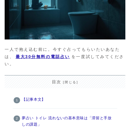
一人で抱え込む前に。今すぐ占ってもらいたいあなた
は、
最大30分無料の電話占い
を一度試してみてくださ
い。
目次
【記事本文】
夢占い トイレ 流れないの基本意味は「滞留と手放
しの課題」