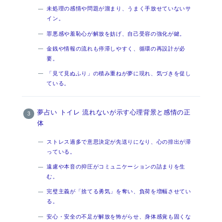
未処理の感情や問題が溜まり、うまく手放せていないサ
イン。
罪悪感や羞恥心が解放を妨げ、自己受容の強化が鍵。
金銭や情報の流れも停滞しやすく、循環の再設計が必
要。
「見て見ぬふり」の積み重ねが夢に現れ、気づきを促し
ている。
夢占い トイレ 流れないが示す心理背景と感情の正
体
ストレス過多で意思決定が先送りになり、心の排出が滞
っている。
遠慮や本音の抑圧がコミュニケーションの詰まりを生
む。
完璧主義が「捨てる勇気」を奪い、負荷を増幅させてい
る。
安心・安全の不足が解放を怖がらせ、身体感覚も固くな