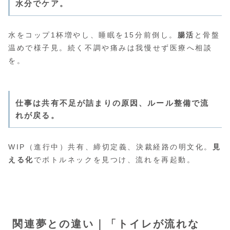
水分でケア。
水をコップ1杯増やし、睡眠を15分前倒し。
腸活
と骨盤
温めで様子見。続く不調や痛みは我慢せず医療へ相談
を。
仕事は共有不足が詰まりの原因、ルール整備で流
れが戻る。
WIP（進行中）共有、締切定義、決裁経路の明文化。
見
える化
でボトルネックを見つけ、流れを再起動。
関連夢との違い｜「トイレが流れな